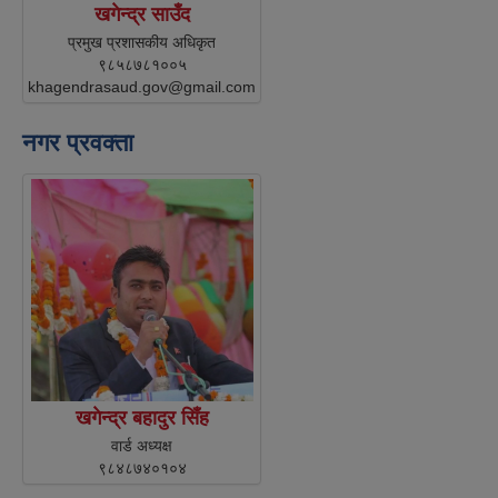
खगेन्द्र साउँद
प्रमुख प्रशासकीय अधिकृत
९८५८७८१००५
khagendrasaud.gov@gmail.com
नगर प्रवक्ता
खगेन्द्र बहादुर सिँह
वार्ड अध्यक्ष
९८४८७४०१०४