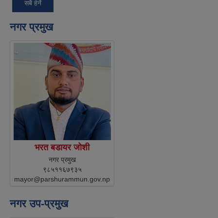
सबै हेर्ने
नगर प्रमुख
भरत बडायर जोशी
नगर प्रमुख
९८५११६७९३५
mayor@parshurammun.gov.np
नगर उप-प्रमुख