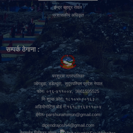
ईन्द्र बहादुर रावल
प्रशासकीय अधिकृत
सम्पर्क ठेगाना :
परशुराम नगरपालिका
जोगबुडा, डडेल्धुरा, सुदूरपश्चिम प्रदेश नेपाल
फोनः ०९६-४११००४, 9861595525
निःशुल्क फोनः १८१०५०००१६३
अडियोनोटिस बोर्ड नं:१६१८०९६४११००४
ईमेलः
parshurammun@gmail.com
dipendrajoshi4@gmail.com
वेवसाईट भिजिटर संख्या :