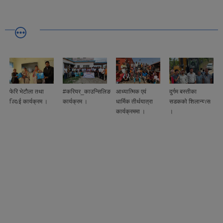
ला तथा
#करियर_काउन्सिलिङ
आध्यात्मिक एवं
दुर्गम बस्तीका
मोटरेवल पुलक
्यक्रम ।
कार्यक्रम ।
धार्मिक तीर्थयात्रा
सडकको शिलान्यास
विधिवत रुपमा
कार्यक्रममा ।
।
शिलान्यास ।