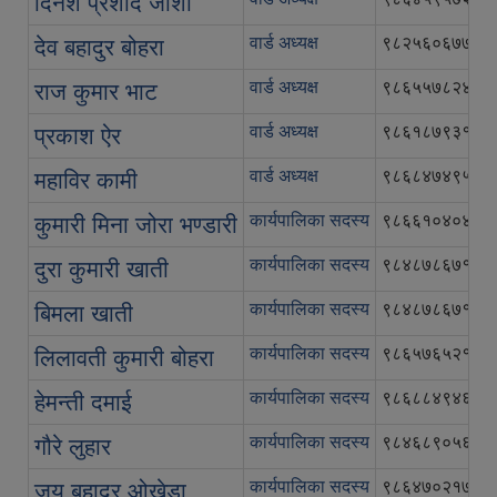
दिनेश प्रशाद जोशी
वार्ड अध्यक्ष
९८२५६०६७७७
देव बहादुर बोहरा
वार्ड अध्यक्ष
९८६५५७८२४८
राज कुमार भाट
वार्ड अध्यक्ष
९८६१८७९३१५
प्रकाश ऐर
वार्ड अध्यक्ष
९८६८४७४९५६
महाविर कामी
कार्यपालिका सदस्य
९८६६१०४०४३
कुमारी मिना जोरा भण्डारी
कार्यपालिका सदस्य
९८४८७८६७१३
दुरा कुमारी खाती
कार्यपालिका सदस्य
९८४८७८६७१३
बिमला खाती
कार्यपालिका सदस्य
९८६५७६५२१२
लिलावती कुमारी बोहरा
कार्यपालिका सदस्य
९८६८८४९४६५
हेमन्ती दमाई
कार्यपालिका सदस्य
९८४६८९०५६३
गौरे लुहार
कार्यपालिका सदस्य
९८६४७०२१७४
जय बहादुर ओखेडा