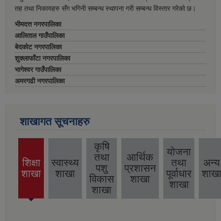
तह तथा निकायहरु सँग भगिनी सम्बन्ध स्थापना गरी सम्बन्ध विस्तार गरेको छ।
भीमदत्त नगरपालिका
आलिताल गाउँपालिका
बेदकोट नगरपालिका
शुक्लाफाँटा नगरपालिका
भागेश्वर गाउँपालिका
अमरगढी नगरपालिका
शाखागत सूचनाहरु
कृषि
योजना
तथा
आर्थिक
शिक्षा
स्वास्थ्य
तथा
अन्य
पशु
प्रशासन
(active
शाखा
शाखा
पूर्वाधार
शाख
विकास
शाखा
tab)
शाखा
शाखा