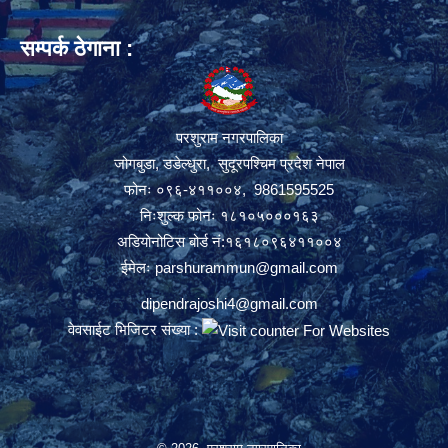
सम्पर्क ठेगाना :
परशुराम नगरपालिका
जोगबुडा, डडेल्धुरा, सुदूरपश्चिम प्रदेश नेपाल
फोनः ०९६-४११००४, 9861595525
निःशुल्क फोनः १८१०५०००१६३
अडियोनोटिस बोर्ड नं:१६१८०९६४११००४
ईमेलः
parshurammun@gmail.com
dipendrajoshi4@gmail.com
वेवसाईट भिजिटर संख्या :