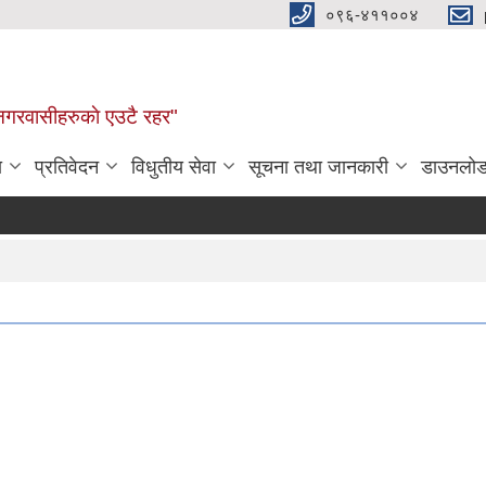
०९६-४११००४
ण नगरवासीहरुकाे एउटै रहर"
ा
प्रतिवेदन
विधुतीय सेवा
सूचना तथा जानकारी
डाउनलो
क