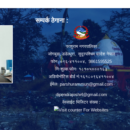
सम्पर्क ठेगाना :
परशुराम नगरपालिका
जोगबुडा, डडेल्धुरा, सुदूरपश्चिम प्रदेश नेपाल
फोनः ०९६-४११००४, 9861595525
निःशुल्क फोनः १८१०५०००१६३
अडियोनोटिस बोर्ड नं:१६१८०९६४११००४
ईमेलः
parshurammun@gmail.com
dipendrajoshi4@gmail.com
वेवसाईट भिजिटर संख्या :