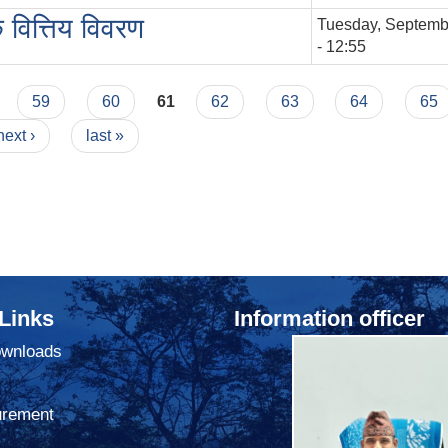
वित्तिय विवरण
Tuesday, Septemb
- 12:55
59
60
61
62
63
64
65
next ›
last »
 Links
Information officer
ownloads
urement