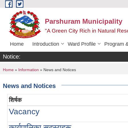
Skip to main content
Parshuram Municipality
"A Green City Rich in Natural Reso
Home
Introduction
Ward Profile
Program &
Notice:
You are here
Home
»
Information
» News and Notices
News and Notices
शिर्षक
Vacancy
कार्यपालिका सदस्यहरू