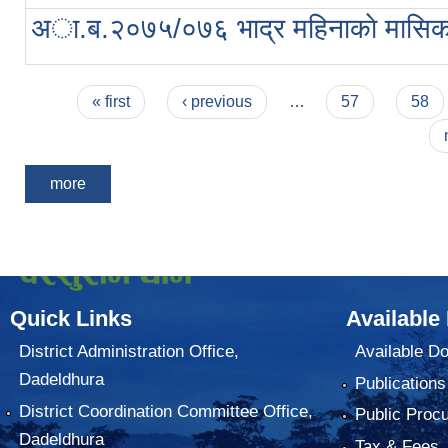
अा.ब.२०७५/०७६ भाद्र महिनाकाे मासिक 
Pages
« first
‹ previous
…
57
58
more
Quick Links
Available
District Administration Office,
Available D
Dadeldhura
Publications
District Coordination Committee Office,
Public Proc
Dadeldhura
Tax & Fees