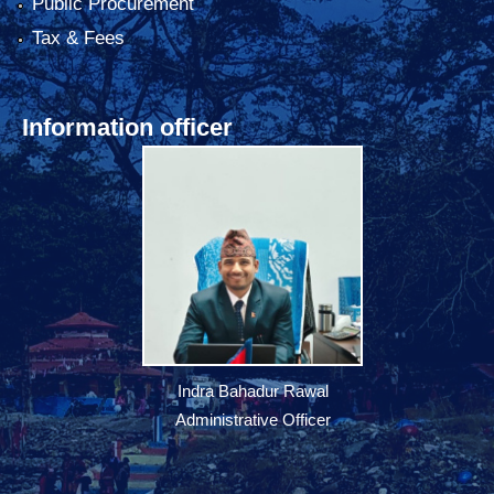
Public Procurement
Tax & Fees
Information officer
Indra Bahadur Rawal
Administrative Officer