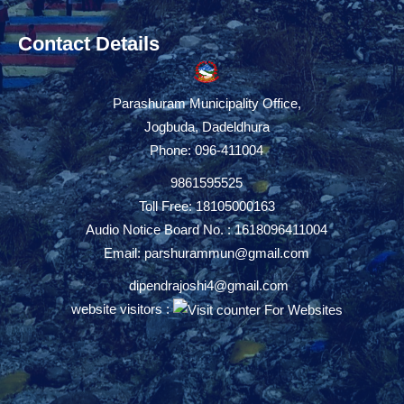
Contact Details
Parashuram Municipality Office,
Jogbuda, Dadeldhura
Phone: 096-411004
9861595525
Toll Free: 18105000163
Audio Notice Board No. : 1618096411004
Email:
parshurammun@gmail.com
dipendrajoshi4@gmail.com
website visitors :