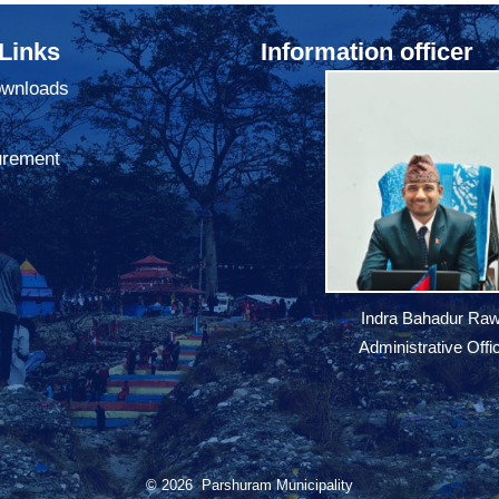
 Links
Information officer
ownloads
urement
Indra Bahadur Raw
Administrative Offi
© 2026 Parshuram Municipality