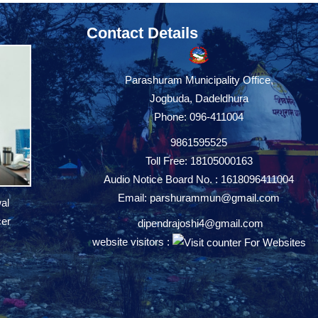
Contact Details
Parashuram Municipality Office,
Jogbuda, Dadeldhura
Phone: 096-411004
9861595525
Toll Free: 18105000163
Audio Notice Board No. : 1618096411004
Email:
parshurammun@gmail.com
al
cer
dipendrajoshi4@gmail.com
website visitors :