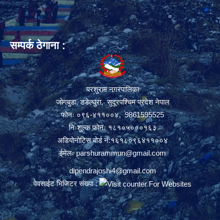
सम्पर्क ठेगाना :
परशुराम नगरपालिका
जोगबुडा, डडेल्धुरा, सुदूरपश्चिम प्रदेश नेपाल
फोनः ०९६-४११००४, 9861595525
निःशुल्क फोनः १८१०५०००१६३
अडियोनोटिस बोर्ड नं:१६१८०९६४११००४
ईमेलः
parshurammun@gmail.com
dipendrajoshi4@gmail.com
वेवसाईट भिजिटर संख्या :