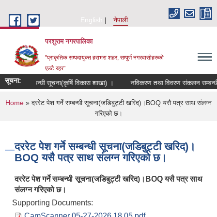
Skip to main content
English
नेपाली
परशुराम नगरपालिका
"प्राकृतिक सम्पदायुक्त हराभरा शहर, सम्पुर्ण नगरवासीहरुकाे
एउटै रहर"
सूचना:
र्ता गर्ने सम्बन्धी सूचना(कृर्षि विकास शाखा) ।
नविकरण तथा विवरण संकलन सम्बन्धी स
You are here
Home
» दररेट पेश गर्ने सम्बन्धी सूचना(जडिबुट्टी खरिद)।BOQ यसै पत्र साथ संलग्न
गरिएको छ।
दररेट पेश गर्ने सम्बन्धी सूचना(जडिबुट्टी खरिद)।
BOQ यसै पत्र साथ संलग्न गरिएको छ।
दररेट पेश गर्ने सम्बन्धी सूचना(जडिबुट्टी खरिद)।BOQ यसै पत्र साथ
संलग्न गरिएको छ।
Supporting Documents:
CamScanner 05-27-2026 18.05.pdf