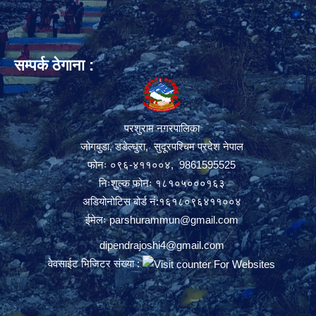
सम्पर्क ठेगाना :
परशुराम नगरपालिका
जोगबुडा, डडेल्धुरा, सुदूरपश्चिम प्रदेश नेपाल
फोनः ०९६-४११००४, 9861595525
निःशुल्क फोनः १८१०५०००१६३
अडियोनोटिस बोर्ड नं:१६१८०९६४११००४
ईमेलः
parshurammun@gmail.com
dipendrajoshi4@gmail.com
वेवसाईट भिजिटर संख्या :