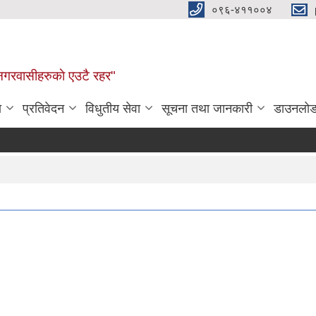
०९६-४११००४
ण नगरवासीहरुकाे एउटै रहर"
ा
प्रतिवेदन
विधुतीय सेवा
सूचना तथा जानकारी
डाउनलो