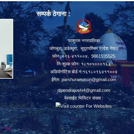
सम्पर्क ठेगाना :
परशुराम नगरपालिका
जोगबुडा, डडेल्धुरा, सुदूरपश्चिम प्रदेश नेपाल
फोनः ०९६-४११००४, 9861595525
निःशुल्क फोनः १८१०५०००१६३
अडियोनोटिस बोर्ड नं:१६१८०९६४११००४
ईमेलः
parshurammun@gmail.com
dipendrajoshi4@gmail.com
वेवसाईट भिजिटर संख्या :