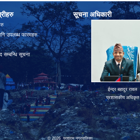
्रीहरु
सूचना अधिकारी
रु
गि उपलब्ध फारमहरु
 सम्बन्धि सूचना
ईन्द्र बहादुर रावल
प्रशासकीय अधिकृत
© 2026 परशुराम नगरपालिका