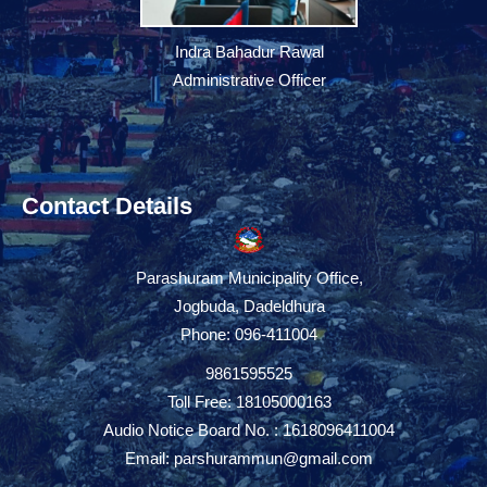
Indra Bahadur Rawal
Administrative Officer
Contact Details
Parashuram Municipality Office,
Jogbuda, Dadeldhura
Phone: 096-411004
9861595525
Toll Free: 18105000163
Audio Notice Board No. : 1618096411004
Email:
parshurammun@gmail.com