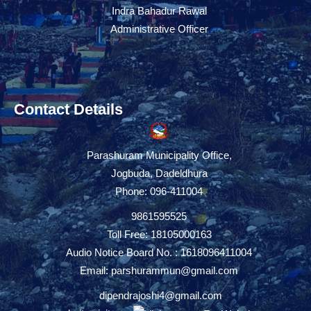
Indra Bahadur Rawal
Administrative Officer
Contact Details
Parashuram Municipality Office,
Jogbuda, Dadeldhura
Phone: 096-411004
9861595525
Toll Free: 18105000163
Audio Notice Board No. : 1618096411004
Email:
parshurammun@gmail.com
dipendrajoshi4@gmail.com