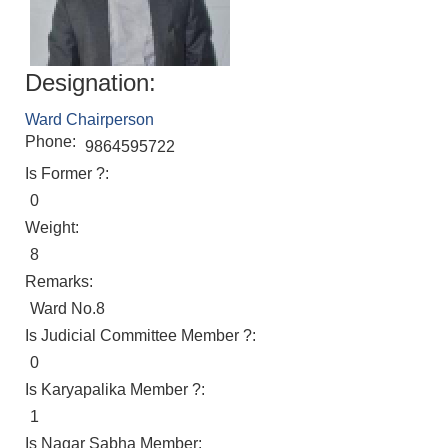
Designation:
Ward Chairperson
Phone:
9864595722
Is Former ?:
0
Weight:
8
Remarks:
Ward No.8
Is Judicial Committee Member ?:
0
Is Karyapalika Member ?:
1
Is Nagar Sabha Member: