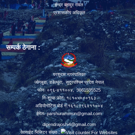
ईन्द्र बहादुर रावल
प्रशासकीय अधिकृत
सम्पर्क ठेगाना :
परशुराम नगरपालिका
जोगबुडा, डडेल्धुरा, सुदूरपश्चिम प्रदेश नेपाल
फोनः ०९६-४११००४, 9861595525
निःशुल्क फोनः १८१०५०००१६३
अडियोनोटिस बोर्ड नं:१६१८०९६४११००४
ईमेलः
parshurammun@gmail.com
dipendrajoshi4@gmail.com
वेवसाईट भिजिटर संख्या :