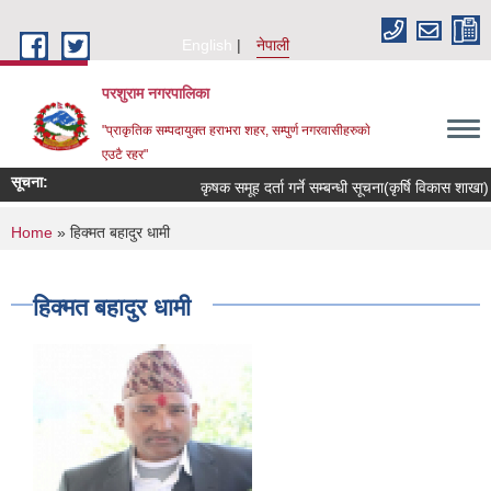
Skip to main content
English
नेपाली
परशुराम नगरपालिका
"प्राकृतिक सम्पदायुक्त हराभरा शहर, सम्पुर्ण नगरवासीहरुकाे
एउटै रहर"
सूचना:
कृषक समूह दर्ता गर्ने सम्बन्धी सूचना(कृर्षि विकास शाखा) ।
You are here
Home
» हिक्मत बहादुर धामी
हिक्मत बहादुर धामी