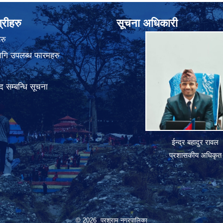
्रीहरु
सूचना अधिकारी
रु
गि उपलब्ध फारमहरु
 सम्बन्धि सूचना
ईन्द्र बहादुर रावल
प्रशासकीय अधिकृत
© 2026 परशुराम नगरपालिका