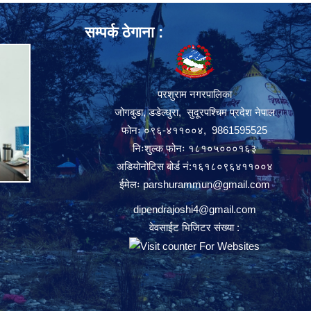
सम्पर्क ठेगाना :
परशुराम नगरपालिका
जोगबुडा, डडेल्धुरा, सुदूरपश्चिम प्रदेश नेपाल
फोनः ०९६-४११००४, 9861595525
निःशुल्क फोनः १८१०५०००१६३
अडियोनोटिस बोर्ड नं:१६१८०९६४११००४
ईमेलः
parshurammun@gmail.com
dipendrajoshi4@gmail.com
वेवसाईट भिजिटर संख्या :