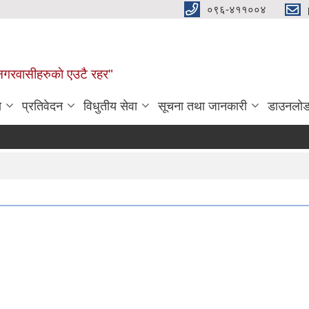
०९६-४११००४
ण नगरवासीहरुकाे एउटै रहर"
ा
प्रतिवेदन
विधुतीय सेवा
सूचना तथा जानकारी
डाउनलो