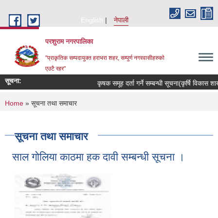
Skip to main content
English
नेपाली
परशुराम नगरपालिका
"प्राकृतिक सम्पदायुक्त हराभरा शहर, सम्पुर्ण नगरवासीहरुकाे
एउटै रहर"
सूचना:
कृषक समूह दर्ता गर्ने सम्बन्धी सूचना(कृर्षि विकास शाखा) 
You are here
Home
» सूचना तथा समाचार
सूचना तथा समाचार
साल गोलिया काठमा हक दावी सम्बन्धी सूचना ।