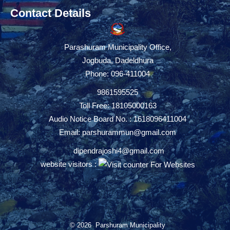
Contact Details
Parashuram Municipality Office,
Jogbuda, Dadeldhura
Phone: 096-411004
9861595525
Toll Free: 18105000163
Audio Notice Board No. : 1618096411004
Email:
parshurammun@gmail.com
dipendrajoshi4@gmail.com
website visitors :
© 2026 Parshuram Municipality